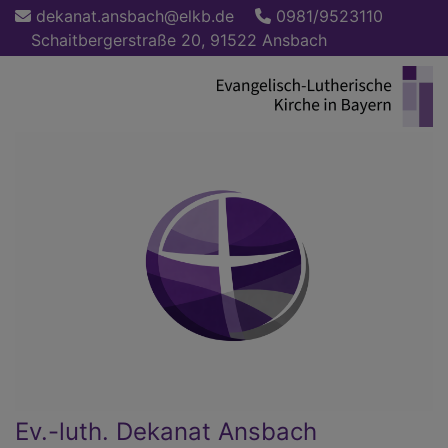
Direkt
dekanat.ansbach@elkb.de
0981/9523110
zum
Schaitbergerstraße 20, 91522 Ansbach
Inhalt
Ev.-luth. Dekanat Ansbach