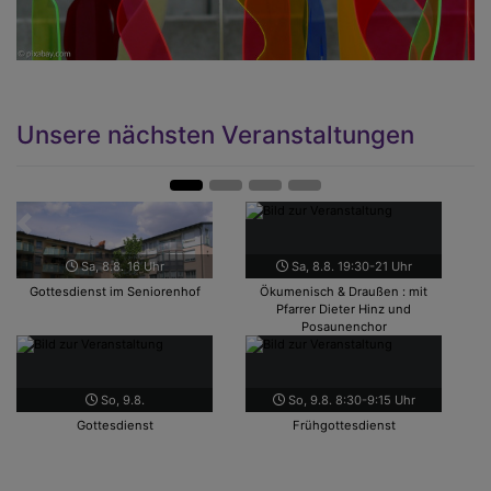
Unsere nächsten Veranstaltungen
Zurück
Weit
Sa, 8.8. 16 Uhr
Sa, 8.8. 19:30-21 Uhr
Gottesdienst im Seniorenhof
Ökumenisch & Draußen : mit
Pfarrer Dieter Hinz und
Posaunenchor
So, 9.8.
So, 9.8. 8:30-9:15 Uhr
Gottesdienst
Frühgottesdienst