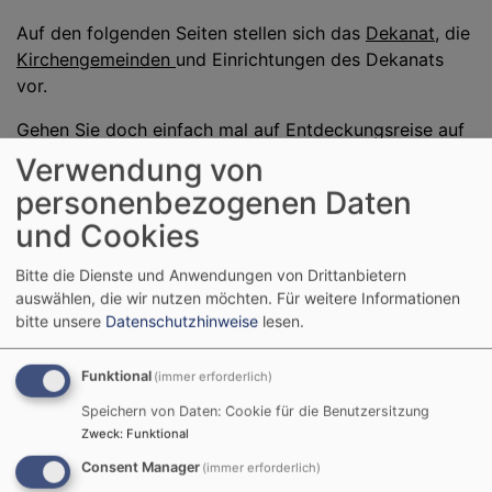
Auf den folgenden Seiten stellen sich das
Dekanat
, die
Kirchengemeinden
und Einrichtungen des Dekanats
vor.
Gehen Sie doch einfach mal auf Entdeckungsreise auf
unseren Seiten und lassen sich überraschen.
Verwendung von
personenbezogenen Daten
und Cookies
Bitte die Dienste und Anwendungen von Drittanbietern
Entdecken Sie die vielfältigen
auswählen, die wir nutzen möchten.
Für weitere Informationen
Angebote in unserem Dekanat
bitte unsere
Datenschutzhinweise
lesen.
Funktional
(immer erforderlich)
Speichern von Daten: Cookie für die Benutzersitzung
Zweck
:
Funktional
KIRCHENMUSIK
Consent Manager
(immer erforderlich)