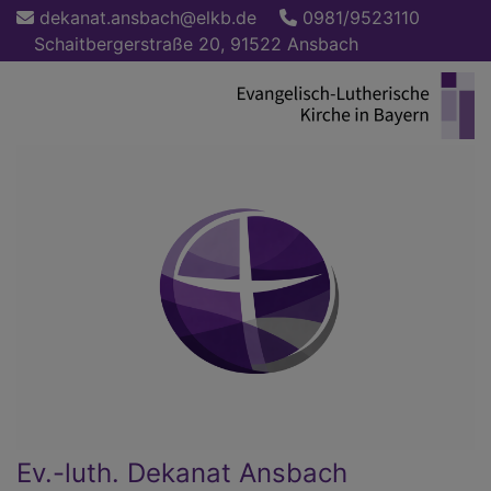
Direkt
dekanat.ansbach@elkb.de
0981/9523110
zum
Schaitbergerstraße 20, 91522 Ansbach
Inhalt
Ev.-luth. Dekanat Ansbach