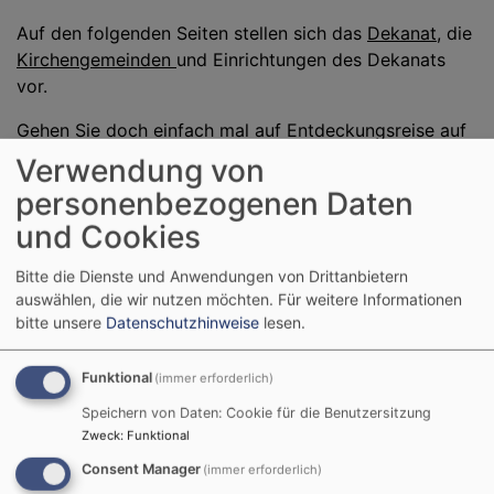
Auf den folgenden Seiten stellen sich das
Dekanat
, die
Kirchengemeinden
und Einrichtungen des Dekanats
vor.
Gehen Sie doch einfach mal auf Entdeckungsreise auf
unseren Seiten und lassen sich überraschen.
Verwendung von
personenbezogenen Daten
und Cookies
Bitte die Dienste und Anwendungen von Drittanbietern
Entdecken Sie die vielfältigen
auswählen, die wir nutzen möchten.
Für weitere Informationen
Angebote in unserem Dekanat
bitte unsere
Datenschutzhinweise
lesen.
Funktional
(immer erforderlich)
Speichern von Daten: Cookie für die Benutzersitzung
Zweck
:
Funktional
KIRCHENMUSIK
Consent Manager
(immer erforderlich)