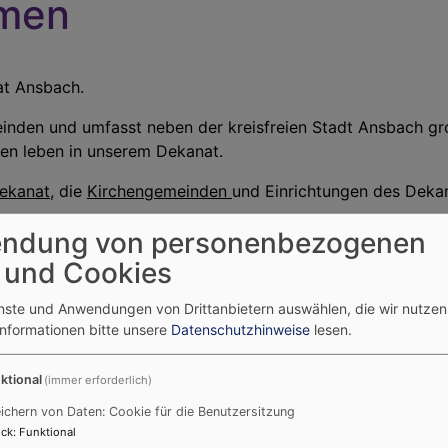
mmen
nat Ansbach.
nden und umfasst neben der kreisfreien Stadt Ansbach gr
nen leben in unserem Dekanat.
ekanat
, die
Kirchengemeinden
und Einrichtungen des Dekan
reise auf unseren Seiten und lassen sich überraschen.
ndung von personenbezogenen
 und Cookies
enste und Anwendungen von Drittanbietern auswählen, die wir nutze
Informationen bitte unsere
Datenschutzhinweise
lesen.
vielfältigen Angebote
ktional
(immer erforderlich)
ichern von Daten: Cookie für die Benutzersitzung
ck
:
Funktional