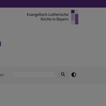
h
Suche
en