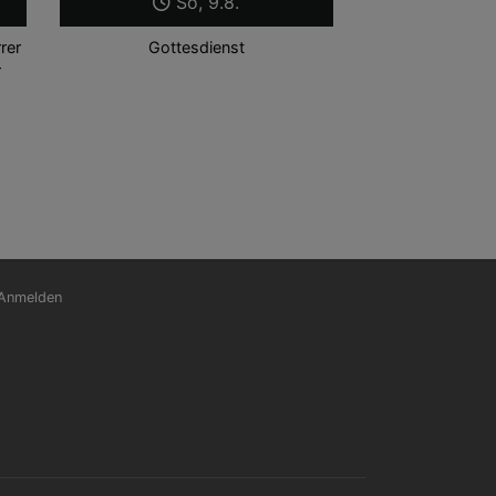
So, 9.8.
rer
Gottesdienst
r
nutzermenü
Anmelden