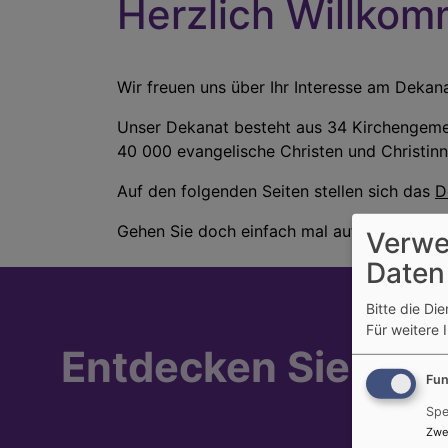
Herzlich Willko
Wir freuen uns über Ihr Interesse am Deka
Unser Dekanat besteht aus 34 Kirchengemei
40 000 evangelische Christen und Christin
Auf den folgenden Seiten stellen sich das
D
Gehen Sie doch einfach mal auf Entdeckungs
Verwe
Daten
Bitte die Di
Für weitere 
Entdecken Sie die 
Fun
Spe
Zwe