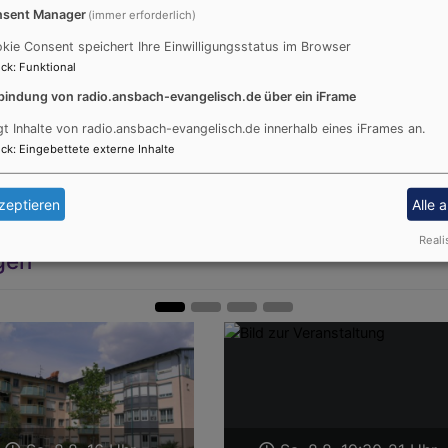
sent Manager
(immer erforderlich)
kie Consent speichert Ihre Einwilligungsstatus im Browser
GLAUBE UND LEBEN
ck
:
Funktional
bindung von radio.ansbach-evangelisch.de über ein iFrame
gt Inhalte von radio.ansbach-evangelisch.de innerhalb eines iFrames an.
ck
:
Eingebettete externe Inhalte
zeptieren
Alle 
Reali
gen