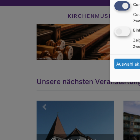
Con
Coo
KIRCHENMUSIK
Zwe
Ein
Zei
Zwe
Auswahl ak
Unsere nächsten Veranstaltun
Zurück