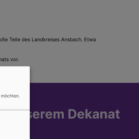
oße Teile des Landkreises Ansbach. Etwa
ats vor.
n möchten.
 in unserem Dekanat